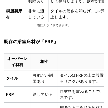
制限あり
して機能しますが、接着が困難
樹脂製床
非常に適
タイルの硬さを和らげ、歩行時
材
している
上します。
右にスライドできます。
既存の浴室床材が「FRP」
オーバーレ
相性
イ材料
可能だが制
タイルはFRPの上に設置
タイル
限あり
るリスクがあります。
同材料を重ねることで、
FRP
適している
易です。
FRPの上に樹脂製床材を