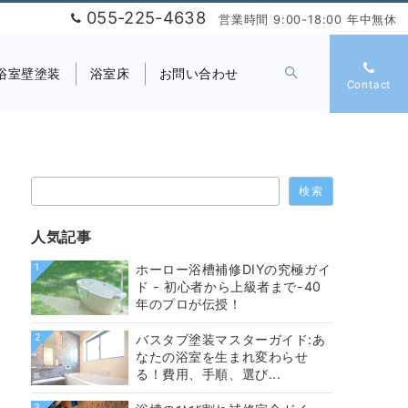
055-225-4638
営業時間 9:00-18:00 年中無休
浴室壁塗装
浴室床
お問い合わせ
Contact
検
検索
索
人気記事
1
ホーロー浴槽補修DIYの究極ガイ
ド - 初心者から上級者まで-40
年のプロが伝授！
2
バスタブ塗装マスターガイド:あ
なたの浴室を生まれ変わらせ
る！費用、手順、選び...
3